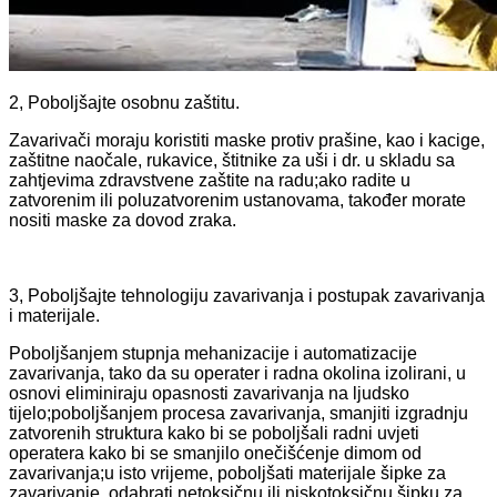
2, Poboljšajte osobnu zaštitu.
Zavarivači moraju koristiti maske protiv prašine, kao i kacige,
zaštitne naočale, rukavice, štitnike za uši i dr. u skladu sa
zahtjevima zdravstvene zaštite na radu;ako radite u
zatvorenim ili poluzatvorenim ustanovama, također morate
nositi maske za dovod zraka.
3, Poboljšajte tehnologiju zavarivanja i postupak zavarivanja
i materijale.
Poboljšanjem stupnja mehanizacije i automatizacije
zavarivanja, tako da su operater i radna okolina izolirani, u
osnovi eliminiraju opasnosti zavarivanja na ljudsko
tijelo;poboljšanjem procesa zavarivanja, smanjiti izgradnju
zatvorenih struktura kako bi se poboljšali radni uvjeti
operatera kako bi se smanjilo onečišćenje dimom od
zavarivanja;u isto vrijeme, poboljšati materijale šipke za
zavarivanje, odabrati netoksičnu ili niskotoksičnu šipku za