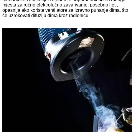
mjesta za ručno elektrolučno zavarivanje, posebno ljeti,
opasnija ako koriste ventilatore za izravno puhanje dima, što
će uzrokovati difuziju dima kroz radionicu.