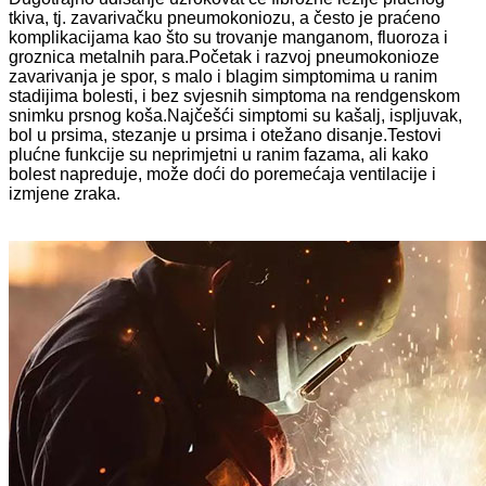
tkiva, tj. zavarivačku pneumokoniozu, a često je praćeno
komplikacijama kao što su trovanje manganom, fluoroza i
groznica metalnih para.Početak i razvoj pneumokonioze
zavarivanja je spor, s malo i blagim simptomima u ranim
stadijima bolesti, i bez svjesnih simptoma na rendgenskom
snimku prsnog koša.Najčešći simptomi su kašalj, ispljuvak,
bol u prsima, stezanje u prsima i otežano disanje.Testovi
plućne funkcije su neprimjetni u ranim fazama, ali kako
bolest napreduje, može doći do poremećaja ventilacije i
izmjene zraka.