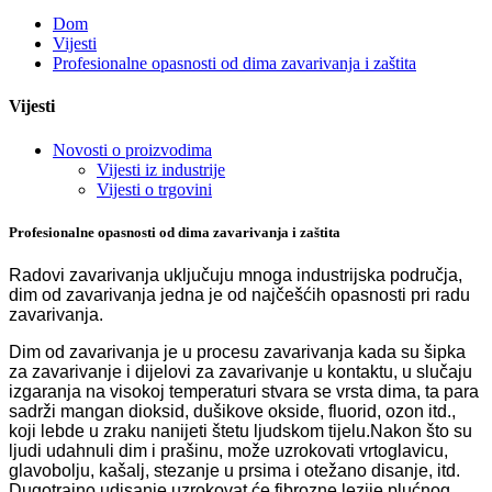
Dom
Vijesti
Profesionalne opasnosti od dima zavarivanja i zaštita
Vijesti
Novosti o proizvodima
Vijesti iz industrije
Vijesti o trgovini
Profesionalne opasnosti od dima zavarivanja i zaštita
Radovi zavarivanja uključuju mnoga industrijska područja,
dim od zavarivanja jedna je od najčešćih opasnosti pri radu
zavarivanja.
Dim od zavarivanja je u procesu zavarivanja kada su šipka
za zavarivanje i dijelovi za zavarivanje u kontaktu, u slučaju
izgaranja na visokoj temperaturi stvara se vrsta dima, ta para
sadrži mangan dioksid, dušikove okside, fluorid, ozon itd.,
koji lebde u zraku nanijeti štetu ljudskom tijelu.Nakon što su
ljudi udahnuli dim i prašinu, može uzrokovati vrtoglavicu,
glavobolju, kašalj, stezanje u prsima i otežano disanje, itd.
Dugotrajno udisanje uzrokovat će fibrozne lezije plućnog