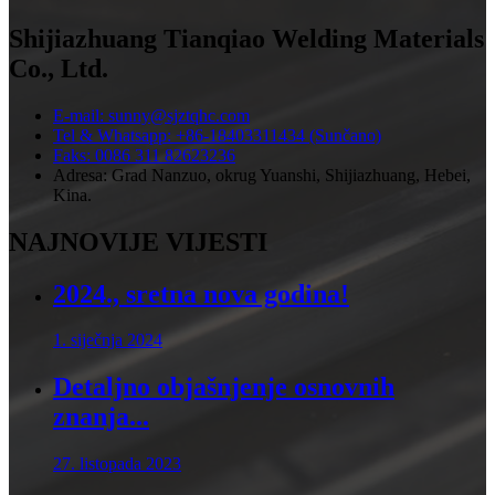
Shijiazhuang Tianqiao Welding Materials
Co., Ltd.
E-mail: sunny@sjztqhc.com
Tel & Whatsapp: +86-18403311434 (Sunčano)
Faks: 0086 311 82623236
Adresa: Grad Nanzuo, okrug Yuanshi, Shijiazhuang, Hebei,
Kina.
NAJNOVIJE VIJESTI
2024., sretna nova godina!
1. siječnja 2024
Detaljno objašnjenje osnovnih
znanja...
27. listopada 2023