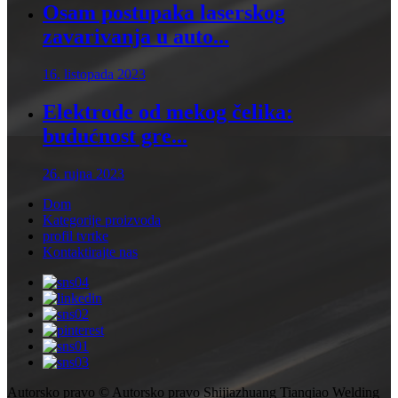
Osam postupaka laserskog
zavarivanja u auto...
16. listopada 2023
Elektrode od mekog čelika:
budućnost gre...
26. rujna 2023
Dom
Kategorije proizvoda
profil tvrtke
Kontaktirajte nas
Autorsko pravo © Autorsko pravo Shijiazhuang Tianqiao Welding