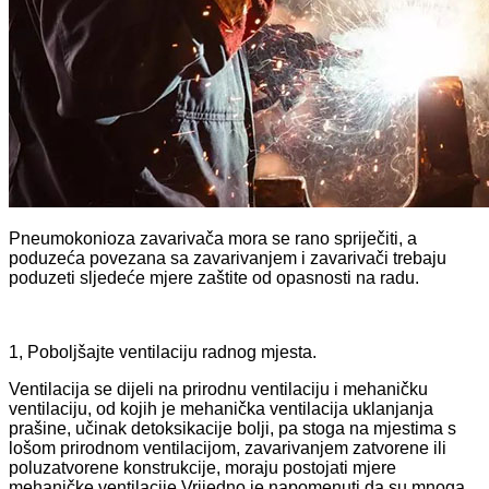
Pneumokonioza zavarivača mora se rano spriječiti, a
poduzeća povezana sa zavarivanjem i zavarivači trebaju
poduzeti sljedeće mjere zaštite od opasnosti na radu.
1, Poboljšajte ventilaciju radnog mjesta.
Ventilacija se dijeli na prirodnu ventilaciju i mehaničku
ventilaciju, od kojih je mehanička ventilacija uklanjanja
prašine, učinak detoksikacije bolji, pa stoga na mjestima s
lošom prirodnom ventilacijom, zavarivanjem zatvorene ili
poluzatvorene konstrukcije, moraju postojati mjere
mehaničke ventilacije.Vrijedno je napomenuti da su mnoga