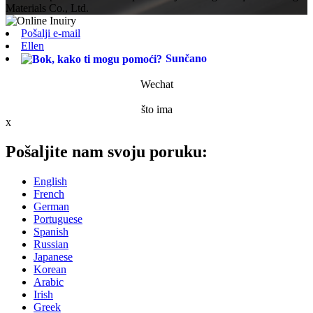
Materials Co., Ltd.
Pošalji e-mail
Ellen
Sunčano
Wechat
što ima
x
Pošaljite nam svoju poruku:
English
French
German
Portuguese
Spanish
Russian
Japanese
Korean
Arabic
Irish
Greek