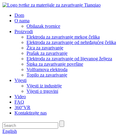
Dom
O nama
Obilazak tvornice
Proizvodi
Elektroda za zavarivanje mekog čelika
Elektroda za zavarivanje od nehrđajućeg čelika
Žica za zavarivanje
Prašak za zavarivanje
Elektroda za zavarivanje od lijevanog željeza
Šipka za zavarivanje površine
Volframova elektroda
Topilo za zavarivanje
Vijesti
Vijesti iz industrije
Vijesti o trgovini
Video
FAQ
360°VR
Kontaktirajte nas
English