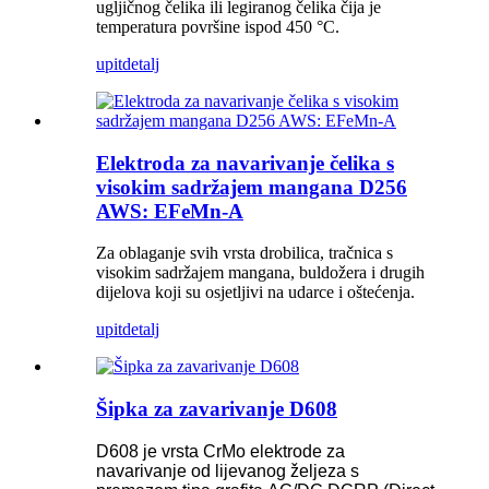
ugljičnog čelika ili legiranog čelika čija je
temperatura površine ispod 450 °C
.
upit
detalj
Elektroda za navarivanje čelika s
visokim sadržajem mangana D256
AWS: EFeMn-A
Za oblaganje svih vrsta drobilica, tračnica s
visokim sadržajem mangana, buldožera i drugih
dijelova koji su osjetljivi na udarce i oštećenja.
upit
detalj
Šipka za zavarivanje D608
D608 je vrsta CrMo elektrode za
navarivanje od lijevanog željeza s