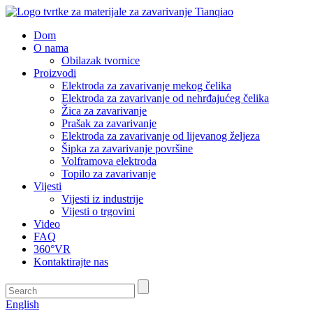
Dom
O nama
Obilazak tvornice
Proizvodi
Elektroda za zavarivanje mekog čelika
Elektroda za zavarivanje od nehrđajućeg čelika
Žica za zavarivanje
Prašak za zavarivanje
Elektroda za zavarivanje od lijevanog željeza
Šipka za zavarivanje površine
Volframova elektroda
Topilo za zavarivanje
Vijesti
Vijesti iz industrije
Vijesti o trgovini
Video
FAQ
360°VR
Kontaktirajte nas
English