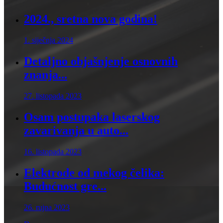
2024., sretna nova godina!
1. siječnja 2024
Detaljno objašnjenje osnovnih
znanja...
27. listopada 2023
Osam postupaka laserskog
zavarivanja u auto...
16. listopada 2023
Elektrode od mekog čelika:
Budućnost gre...
26. rujna 2023