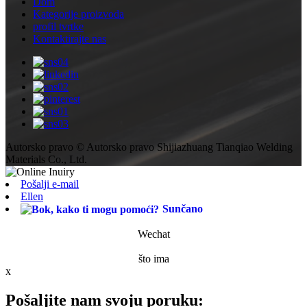
Dom
Kategorije proizvoda
profil tvrtke
Kontaktirajte nas
Autorsko pravo © Autorsko pravo Shijiazhuang Tianqiao Welding
Materials Co., Ltd.
Pošalji e-mail
Ellen
Sunčano
Wechat
što ima
x
Pošaljite nam svoju poruku: