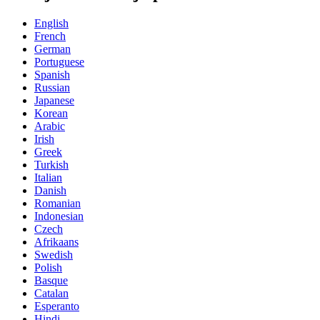
English
French
German
Portuguese
Spanish
Russian
Japanese
Korean
Arabic
Irish
Greek
Turkish
Italian
Danish
Romanian
Indonesian
Czech
Afrikaans
Swedish
Polish
Basque
Catalan
Esperanto
Hindi