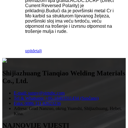
premazom tipa grafita.AC/DC.DCRP (Direct
Current Reversed Polarity) je
prikladniji.Budući da je površinski metal Cr i
Mo karbid sa strukturom lijevanog željeza,
površinski sloj ima veću tvrdoću, veću
otpornost na trošenje i izvrsnu otpornost na
trošenje mulja i rude.
upit
detalj
Shijiazhuang Tianqiao Welding Materials
Co., Ltd.
E-mail: sunny@sjztqhc.com
Tel & Whatsapp: +86-18403311434 (Sunčano)
Faks: 0086 311 82623236
Adresa: Grad Nanzuo, okrug Yuanshi, Shijiazhuang, Hebei,
Kina.
NAJNOVIJE VIJESTI