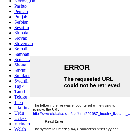
Norwegian
Pashto
Persian
Punjabi
Serbian
Sesotho
Sinhala
Slovak
Slovenian
Somali
Samoan
Scots Gaelic
Shona
Sindhi
Sundanese
Swahili
Tajik
Tamil
Telugu
Thai
Ukrainian
Urdu
Uzbek
Vietnamese
Welsh