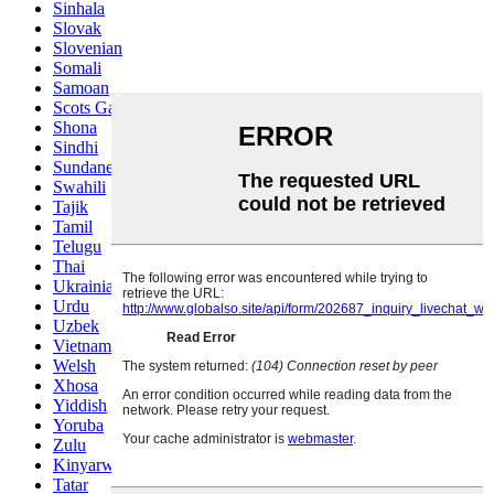
Sinhala
Slovak
Slovenian
Somali
Samoan
Scots Gaelic
Shona
Sindhi
Sundanese
Swahili
Tajik
Tamil
Telugu
Thai
Ukrainian
Urdu
Uzbek
Vietnamese
Welsh
Xhosa
Yiddish
Yoruba
Zulu
Kinyarwanda
Tatar