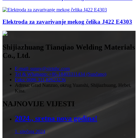
Elektroda za zavarivanje mekog čelika J422 E4303
Shijiazhuang Tianqiao Welding Materials
Co., Ltd.
E-mail: sunny@sjztqhc.com
Tel & Whatsapp: +86-18403311434 (Sunčano)
Faks: 0086 311 82623236
Adresa: Grad Nanzuo, okrug Yuanshi, Shijiazhuang, Hebei,
Kina.
NAJNOVIJE VIJESTI
2024., sretna nova godina!
1. siječnja 2024