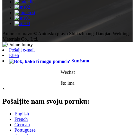
Autorsko pravo © Autorsko pravo Shijiazhuang Tianqiao Welding
Materials Co., Ltd.
Pošalji e-mail
Ellen
Sunčano
Wechat
što ima
x
Pošaljite nam svoju poruku:
English
French
German
Portuguese