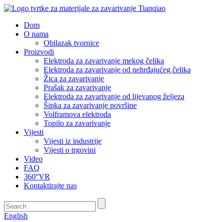
Dom
O nama
Obilazak tvornice
Proizvodi
Elektroda za zavarivanje mekog čelika
Elektroda za zavarivanje od nehrđajućeg čelika
Žica za zavarivanje
Prašak za zavarivanje
Elektroda za zavarivanje od lijevanog željeza
Šipka za zavarivanje površine
Volframova elektroda
Topilo za zavarivanje
Vijesti
Vijesti iz industrije
Vijesti o trgovini
Video
FAQ
360°VR
Kontaktirajte nas
English