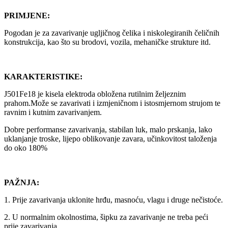
PRIMJENE:
Pogodan je za zavarivanje ugljičnog čelika i niskolegiranih čeličnih
konstrukcija, kao što su brodovi, vozila, mehaničke strukture itd.
KARAKTERISTIKE:
J501Fe18 je kisela elektroda obložena rutilnim željeznim
prahom.Može se zavarivati ​​i izmjeničnom i istosmjernom strujom te
ravnim i kutnim zavarivanjem.
Dobre performanse zavarivanja, stabilan luk, malo prskanja, lako
uklanjanje troske, lijepo oblikovanje zavara, učinkovitost taloženja
do oko 180%
PAŽNJA:
1. Prije zavarivanja uklonite hrđu, masnoću, vlagu i druge nečistoće.
2. U normalnim okolnostima, šipku za zavarivanje ne treba peći
prije zavarivanja,