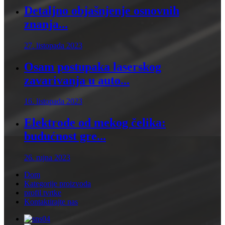
Detaljno objašnjenje osnovnih
znanja...
27. listopada 2023
Osam postupaka laserskog
zavarivanja u auto...
16. listopada 2023
Elektrode od mekog čelika:
budućnost gre...
26. rujna 2023
Dom
Kategorije proizvoda
profil tvrtke
Kontaktirajte nas