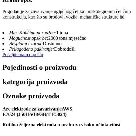
Pogodan je za zavarivanje ugljičnog čelika i niskolegiranih čeličnih
konstrukcija, kao što su brodovi, vozila, mehaničke strukture itd.
Min. Količina narudžbe:
1 tona
Mogućnost opskrbe:
2000 tona mjesečno
Besplatni uzorak:
Dostupno
Prilagođeno pakiranje:
Dobrodošli
Pošaljite nam e-poštu
Pojedinosti o proizvodu
kategorija proizvoda
Oznake proizvoda
A
rc elektrode za zavarivanje
AWS
E
7024
(
J501Fe18
/
GB/T
E5024
)
Rutilna željezna elektroda u prahu za visoku učinkovitost