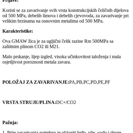
Prijave:
Koristi se za zavarivanje svih vrsta konstrukcijskih čeličnih dijelova
od 500 MPa, debelih limova i debelih cjevovoda, za zavarivanje pri
velikim brzinama na osnovnim metalima od 500 MPa.
Karakteristike:
Ova GMAW žica je za ugljični čelik razine Rm 500MPa sa
zaštitnim plinom CO2 ili M21.
Malo prskanje, lijep izgled, visoka učinkovitost taloženja i mala
osjetljivost poroznosti metala zavara.
POLOŽAJ ZA ZAVARIVANJE
:
PA,PB,PC,PD,PE,PF
VRSTA STRUJE/PLINA
:
DC+/CO2
Pažnja:
1. Prije zavarivanja potrebno je ukloniti hrđu, ulje, vodu i druge