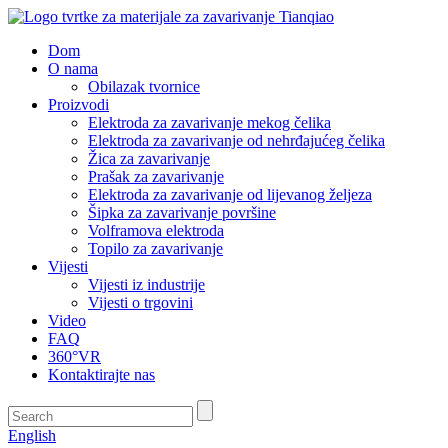
Dom
O nama
Obilazak tvornice
Proizvodi
Elektroda za zavarivanje mekog čelika
Elektroda za zavarivanje od nehrđajućeg čelika
Žica za zavarivanje
Prašak za zavarivanje
Elektroda za zavarivanje od lijevanog željeza
Šipka za zavarivanje površine
Volframova elektroda
Topilo za zavarivanje
Vijesti
Vijesti iz industrije
Vijesti o trgovini
Video
FAQ
360°VR
Kontaktirajte nas
English