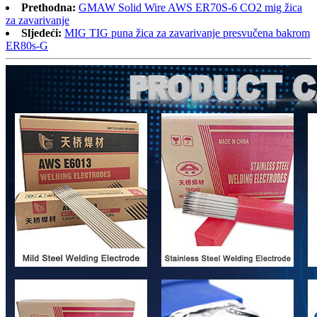
Prethodna:
GMAW Solid Wire AWS ER70S-6 CO2 mig žica
za zavarivanje
Sljedeći:
MIG TIG puna žica za zavarivanje presvučena bakrom
ER80s-G