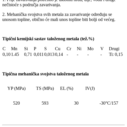
nečistoće s područja zavarivanja.
2. Mehanička svojstva svih metala za zavarivanje određuju se
unosom topline, obično će mali unos topline biti bolji od većeg.
Tipični kemijski sastav taloženog metala (tež.%)
C
Mn
Si
P
S
Cu
Cr
Ni
Mo
V
Drugi
0,10
1.45
0,71
0,011
0,013
0,14
-
-
-
-
Ti: 0,15
Tipična mehanička svojstva taloženog metala
YP (MPa)
TS (MPa)
EL (%)
IV(J)
520
593
30
-30°C/157