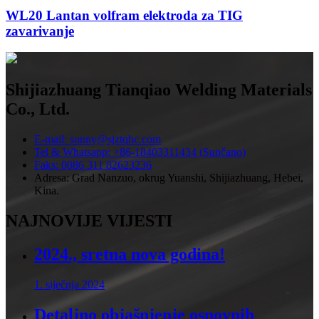
WL20 Lantan volfram elektroda za TIG
zavarivanje
Shijiazhuang Tianqiao Welding Materials
Co., Ltd.
E-mail: sunny@sjztqhc.com
Tel & Whatsapp: +86-18403311434 (Sunčano)
Faks: 0086 311 82623236
Adresa: Grad Nanzuo, okrug Yuanshi, Shijiazhuang, Hebei,
Kina.
NAJNOVIJE VIJESTI
2024., sretna nova godina!
1. siječnja 2024
Detaljno objašnjenje osnovnih