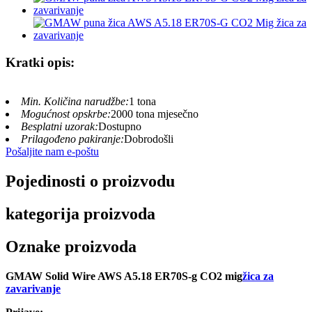
Kratki opis:
Min. Količina narudžbe:
1 tona
Mogućnost opskrbe:
2000 tona mjesečno
Besplatni uzorak:
Dostupno
Prilagođeno pakiranje:
Dobrodošli
Pošaljite nam e-poštu
Pojedinosti o proizvodu
kategorija proizvoda
Oznake proizvoda
GMAW Solid Wire AWS A5.18 ER70S-g CO2 mig
žica za
zavarivanje