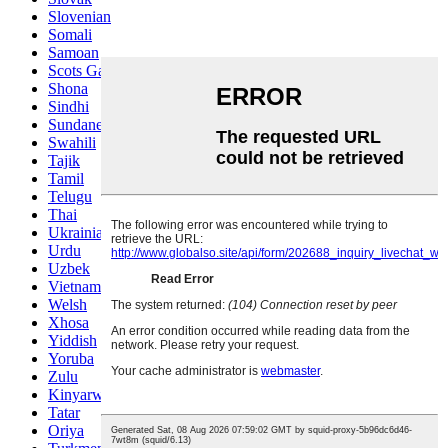
Slovenian
Somali
Samoan
Scots Gaelic
Shona
Sindhi
Sundanese
Swahili
Tajik
Tamil
Telugu
Thai
Ukrainian
Urdu
Uzbek
Vietnamese
Welsh
Xhosa
Yiddish
Yoruba
Zulu
Kinyarwanda
Tatar
Oriya