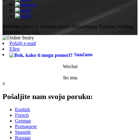
Autorsko pravo © Autorsko pravo Shijiazhuang Tianqiao Welding
Materials Co., Ltd.
Pošalji e-mail
Ellen
Sunčano
Wechat
što ima
x
Pošaljite nam svoju poruku:
English
French
German
Portuguese
Spanish
Russian