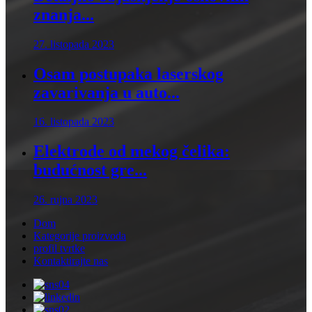
znanja...
27. listopada 2023
Osam postupaka laserskog
zavarivanja u auto...
16. listopada 2023
Elektrode od mekog čelika:
budućnost gre...
26. rujna 2023
Dom
Kategorije proizvoda
profil tvrtke
Kontaktirajte nas