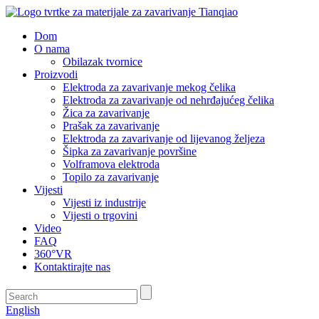
Dom
O nama
Obilazak tvornice
Proizvodi
Elektroda za zavarivanje mekog čelika
Elektroda za zavarivanje od nehrđajućeg čelika
Žica za zavarivanje
Prašak za zavarivanje
Elektroda za zavarivanje od lijevanog željeza
Šipka za zavarivanje površine
Volframova elektroda
Topilo za zavarivanje
Vijesti
Vijesti iz industrije
Vijesti o trgovini
Video
FAQ
360°VR
Kontaktirajte nas
English