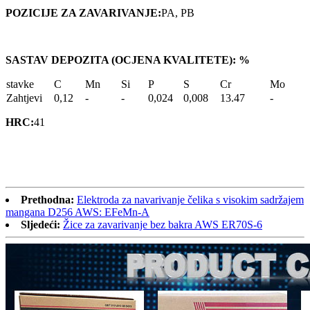
POZICIJE ZA ZAVARIVANJE:
PA, PB
SASTAV DEPOZITA (OCJENA KVALITETE): %
stavke
C
Mn
Si
P
S
Cr
Mo
Zahtjevi
0,12
-
-
0,024
0,008
13.47
-
HRC:
41
Prethodna:
Elektroda za navarivanje čelika s visokim sadržajem
mangana D256 AWS: EFeMn-A
Sljedeći:
Žice za zavarivanje bez bakra AWS ER70S-6