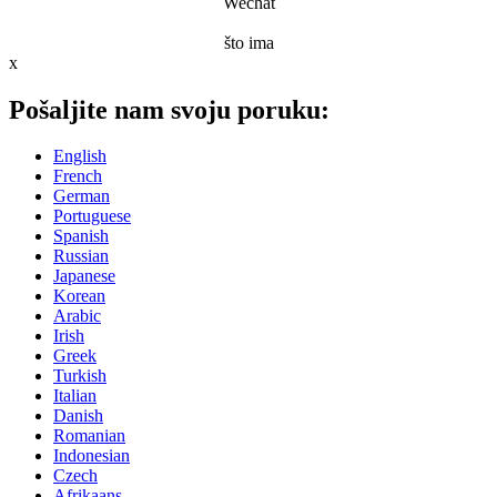
Wechat
što ima
x
Pošaljite nam svoju poruku:
English
French
German
Portuguese
Spanish
Russian
Japanese
Korean
Arabic
Irish
Greek
Turkish
Italian
Danish
Romanian
Indonesian
Czech
Afrikaans