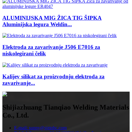
ALUMINIJSKA MIG ŽICA TIG ŠIPKA
Aluminijska legura Weldin...
Elektroda za zavarivanje J506 E7016 za
niskolegirani čelik
Kalijev silikat za proizvodnju elektroda za
zavarivanje...
Shijiazhuang Tianqiao Welding Materials
Co., Ltd.
E-mail: sunny@sjztqhc.com