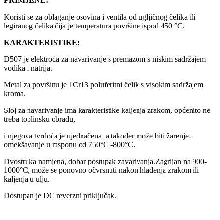
PRIMJENE:
Koristi se za oblaganje osovina i ventila od ugljičnog čelika ili
legiranog čelika čija je temperatura površine ispod 450 °C
.
KARAKTERISTIKE:
D507 je elektroda za navarivanje s premazom s niskim sadržajem
vodika i natrija.
Metal za površinu je 1Cr13 poluferitni čelik s visokim sadržajem
kroma.
Sloj za navarivanje ima karakteristike kaljenja zrakom, općenito ne
treba toplinsku obradu,
i njegova tvrdoća je ujednačena, a također može biti žarenje-
omekšavanje u rasponu od 750°C -800°C.
Dvostruka namjena, dobar postupak zavarivanja.Zagrijan na 900-
1000°C, može se ponovno očvrsnuti nakon hlađenja zrakom ili
kaljenja u ulju.
Dostupan je DC reverzni priključak.