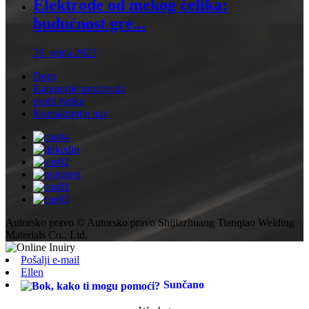
Elektrode od mekog čelika:
budućnost gre...
26. rujna 2023
Dom
Kategorije proizvoda
profil tvrtke
Kontaktirajte nas
Autorsko pravo © Autorsko pravo Shijiazhuang Tianqiao Welding
Materials Co., Ltd.
Pošalji e-mail
Ellen
Sunčano