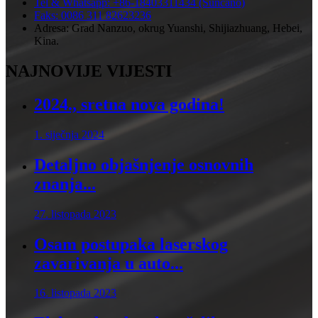
Tel & Whatsapp: +86-18403311434 (Sunčano)
Faks: 0086 311 82623236
Adresa: Grad Nanzuo, okrug Yuanshi, Shijiazhuang, Hebei,
Kina.
NAJNOVIJE VIJESTI
2024., sretna nova godina!
1. siječnja 2024
Detaljno objašnjenje osnovnih
znanja...
27. listopada 2023
Osam postupaka laserskog
zavarivanja u auto...
16. listopada 2023