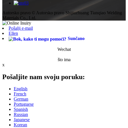
Autorsko pravo © Autorsko pravo Shijiazhuang Tianqiao Welding
Materials Co., Ltd.
Pošalji e-mail
Ellen
Sunčano
Wechat
što ima
x
Pošaljite nam svoju poruku:
English
French
German
Portuguese
Spanish
Russian
Japanese
Korean