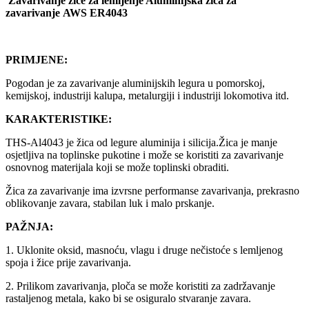
Zavarivanje žice za lemljenje Aluminijska žica za
zavarivanje
AWS ER4043
PRIMJENE:
Pogodan je za zavarivanje aluminijskih legura u pomorskoj,
kemijskoj, industriji kalupa, metalurgiji i industriji lokomotiva itd.
KARAKTERISTIKE:
THS-Al4043 je žica od legure aluminija i silicija.Žica je manje
osjetljiva na toplinske pukotine i može se koristiti za zavarivanje
osnovnog materijala koji se može toplinski obraditi.
Žica za zavarivanje ima izvrsne performanse zavarivanja, prekrasno
oblikovanje zavara, stabilan luk i malo prskanje.
PAŽNJA:
1. Uklonite oksid, masnoću, vlagu i druge nečistoće s lemljenog
spoja i žice prije zavarivanja.
2. Prilikom zavarivanja, ploča se može koristiti za zadržavanje
rastaljenog metala, kako bi se osiguralo stvaranje zavara.