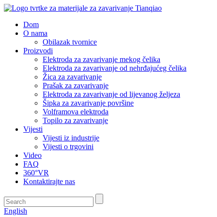
Dom
O nama
Obilazak tvornice
Proizvodi
Elektroda za zavarivanje mekog čelika
Elektroda za zavarivanje od nehrđajućeg čelika
Žica za zavarivanje
Prašak za zavarivanje
Elektroda za zavarivanje od lijevanog željeza
Šipka za zavarivanje površine
Volframova elektroda
Topilo za zavarivanje
Vijesti
Vijesti iz industrije
Vijesti o trgovini
Video
FAQ
360°VR
Kontaktirajte nas
English