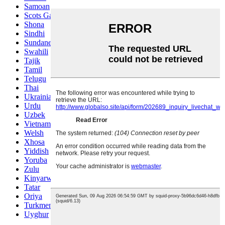
Samoan
Scots Gaelic
Shona
Sindhi
Sundanese
Swahili
Tajik
Tamil
Telugu
Thai
Ukrainian
Urdu
Uzbek
Vietnamese
Welsh
Xhosa
Yiddish
Yoruba
Zulu
Kinyarwanda
Tatar
Oriya
Turkmen
Uyghur