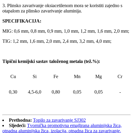
3. Plinsko zavarivanje oksiacetilenom mora se koristiti zajedno s
otapalom za plinsko zavarivanje aluminija.
SPECIFIKACIJA:
MIG: 0,6 mm, 0,8 mm, 0,9 mm, 1,0 mm, 1,2 mm, 1,6 mm, 2,0 mm;
TIG: 1,2 mm, 1,6 mm, 2,0 mm, 2,4 mm, 3,2 mm, 4,0 mm;
Tipični kemijski sastav taloženog metala (tež.%):
Cu
Si
Fe
Mn
Mg
Cr
0,30
4,5-6,0
0,80
0,05
0,05
-
Prethodna:
Topilo za zavarivanje SJ302
Sljedeći:
Tvornička promotivna emajlirana aluminijska žica,
otpadna aluminijska žica, izolacija, otpadna žica za zavarivanje,