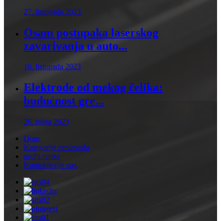
27. listopada 2023
Osam postupaka laserskog
zavarivanja u auto...
16. listopada 2023
Elektrode od mekog čelika:
budućnost gre...
26. rujna 2023
Dom
Kategorije proizvoda
profil tvrtke
Kontaktirajte nas