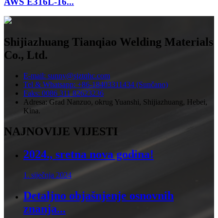
AWS E316L-16...
Shijiazhuang Tianqiao Welding Materials
Co., Ltd.
E-mail: sunny@sjztqhc.com
Tel & Whatsapp: +86-18403311434 (Sunčano)
Faks: 0086 311 82623236
Adresa: Grad Nanzuo, okrug Yuanshi, Shijiazhuang, Hebei,
Kina.
NAJNOVIJE VIJESTI
2024., sretna nova godina!
1. siječnja 2024
Detaljno objašnjenje osnovnih
znanja...